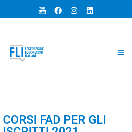
ARTICOLI E N
I PR
SEZIONI 
CORSI FAD PER GLI
ISCRITTI 2021