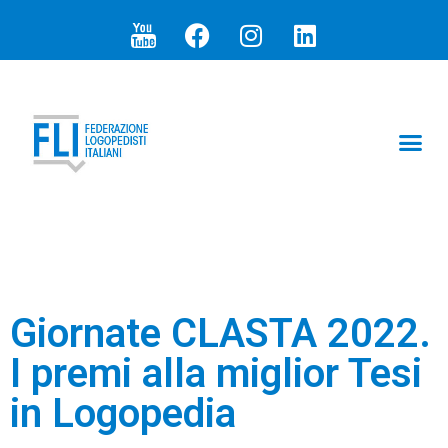
ARTICOLI E N
I PR
SEZIONI 
Giornate CLASTA 2022.
I premi alla miglior Tesi
in Logopedia