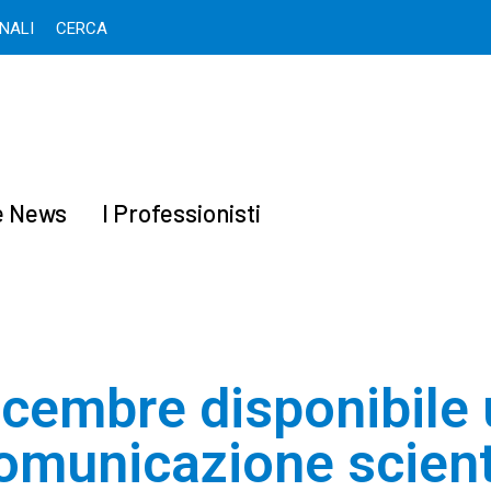
ONALI
CERCA
 e News
I Professionisti
icembre disponibile
omunicazione scient