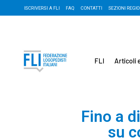
ISCRIVERSI A FLI
FAQ
CONTATTI
SEZIONI REGI
FLI
Articoli
Fino a d
su c