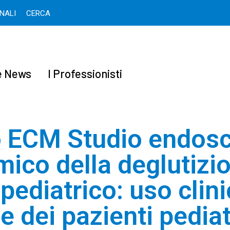
ONALI
CERCA
 e News
I Professionisti
 ECM Studio endos
mico della deglutizio
pediatrico: uso clini
e dei pazienti pediat