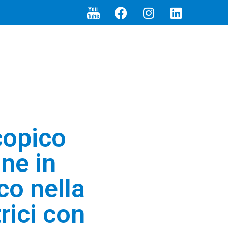
copico
ne in
co nella
rici con