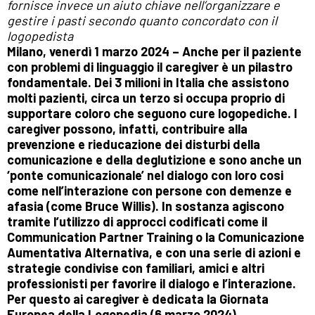
fornisce invece un aiuto chiave nell’organizzare e
gestire i pasti secondo quanto concordato con il
logopedista
Milano, venerdì 1 marzo 2024 – Anche per il paziente
con problemi di linguaggio il caregiver è un pilastro
fondamentale. Dei 3 milioni in Italia che assistono
molti pazienti, circa un terzo si occupa proprio di
supportare coloro che seguono cure logopediche. I
caregiver possono, infatti, contribuire alla
prevenzione e rieducazione dei disturbi della
comunicazione e della deglutizione e sono anche un
‘ponte comunicazionale’ nel dialogo con loro cosi
come nell’interazione con persone con demenze e
afasia (come Bruce Willis). In sostanza agiscono
tramite l’utilizzo di approcci codificati come il
Communication Partner Training o la Comunicazione
Aumentativa Alternativa, e con una serie di azioni e
strategie condivise con familiari, amici e altri
professionisti per favorire il dialogo e l’interazione.
Per questo ai caregiver è dedicata la Giornata
Europea della Logopedia (6 marzo 2024)