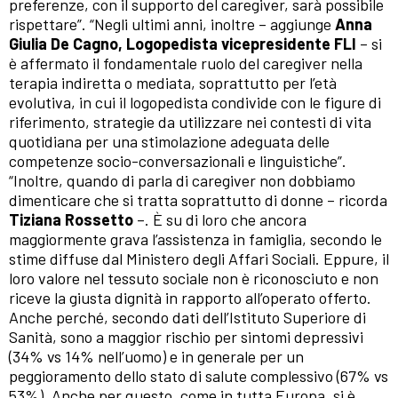
preferenze, con il supporto del caregiver, sarà possibile
rispettare”. “Negli ultimi anni, inoltre – aggiunge
Anna
Giulia De Cagno, Logopedista vicepresidente FLI
– si
è affermato il fondamentale ruolo del caregiver nella
terapia indiretta o mediata, soprattutto per l’età
evolutiva, in cui il logopedista condivide con le figure di
riferimento, strategie da utilizzare nei contesti di vita
quotidiana per una stimolazione adeguata delle
competenze socio-conversazionali e linguistiche”.
“Inoltre, quando di parla di caregiver non dobbiamo
dimenticare che si tratta soprattutto di donne – ricorda
Tiziana Rossetto
–. È su di loro che ancora
maggiormente grava l’assistenza in famiglia, secondo le
stime diffuse dal Ministero degli Affari Sociali. Eppure, il
loro valore nel tessuto sociale non è riconosciuto e non
riceve la giusta dignità in rapporto all’operato offerto.
Anche perché, secondo dati dell’Istituto Superiore di
Sanità, sono a maggior rischio per sintomi depressivi
(34% vs 14% nell’uomo) e in generale per un
peggioramento dello stato di salute complessivo (67% vs
53%). Anche per questo, come in tutta Europa, si è