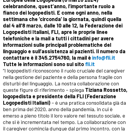
celebrandone, quest’anno, l’importante ruolo a
fianco dei logopedisti. E come ogni anno, nella
settimana che ‘circonda’ la giornata, quindi quella
dal 4 all’8 marzo, dalle 10 alle 12, la Federazione dei
Logopedisti Italiani, FLI, apre le proprie linee
telefoniche e la mail a tutti i cittadini per avere
informazioni sulle principali problematiche del
linguaggio e sull’assistenza ai pazienti. Il numero da
contattare è il 345.2754760, la mail è
info@fli.it
Tutte le informazioni sono sul sito
fli.it
“I logopedisti riconoscono il ruolo cruciale del caregiver
nella gestione del paziente e della persona fragile con
disturbi del linguaggio. La nostra collaborazione con
queste figure di riferimento – spiega
Tiziana Rossetto,
logopedista e presidente della FLI (Federazione
Logopedisti Italiani)
– è una pratica consolidata già da
ben prima del 2020, anno della pandemia, in cui è
emerso a pieno titolo il loro valore nel tessuto sociale, e
che si è incrementata nel tempo. La collaborazione con
il caregiver comincia dunque dal primo incontro, con la