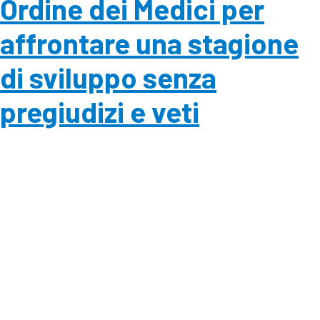
Ordine dei Medici per
affrontare una stagione
di sviluppo senza
pregiudizi e veti
incrociati.
Le Professioni Sanitarie si sono unite in un fronte comune
per porre fine ad una serie di attacchi ricevuti sul comma
566 della Legge di Stabilità che parla della
valorizzazione[…..]
←
meno recenti